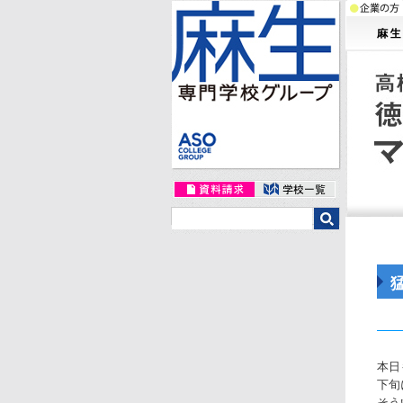
本日
下旬
そう