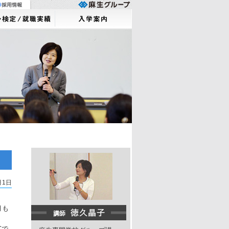
月1日
月も
℃で