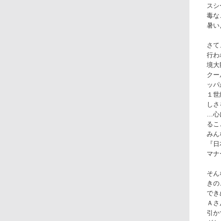
スシ
毒な
暑い
さて
行わ
境大
クー
ッパ
１世
しさ
…心
るこ
みん
『日
マナ
そん
きの
でき
Ａさ
引か