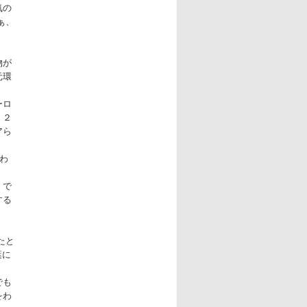
気の
ぁ、
物が
元環
ーロ
。２
アら
わ
』で
する
たと
葉に
でも
をわ