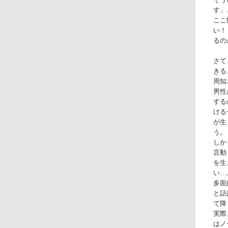
す」
ここ
い！
るの
さて
きる
周知
男性
する
ける
が生
う。
しか
言動
を生
い…
多面
と話
て降
実際
はノ