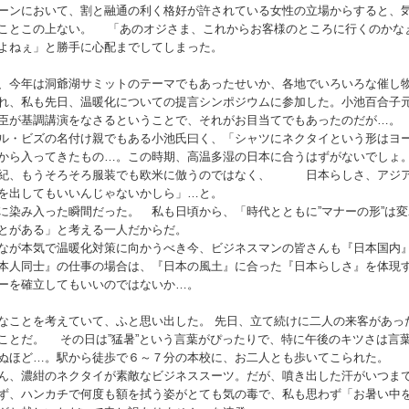
ーンにおいて、割と融通の利く格好が許されている女性の立場からすると、
ことこの上ない。 「あのオジさま、これからお客様のところに行くのかな
よねぇ」と勝手に心配までしてしまった。
、今年は洞爺湖サミットのテーマでもあったせいか、各地でいろいろな催し
れ、私も先日、温暖化についての提言シンポジウムに参加した。小池百合子
臣が基調講演をなさるということで、それがお目当てでもあったのだが…。
ル・ビズの名付け親でもある小池氏曰く、「シャツにネクタイという形はヨ
から入ってきたもの…。この時期、高温多湿の日本に合うはずがないでしょ
紀、もうそろそろ服装でも欧米に倣うのではなく、 日本らしさ、アジ
を出してもいいんじゃないかしら」…と。
に染み入った瞬間だった。 私も日頃から、「時代とともに”マナーの形”は変
とがある」と考える一人だからだ。
なが本気で温暖化対策に向かうべき今、ビジネスマンの皆さんも『日本国内
本人同士』の仕事の場合は、『日本の風土』に合った『日本らしさ』を体現
ーを確立してもいいのではないか…。
なことを考えていて、ふと思い出した。 先日、立て続けに二人の来客があっ
ことだ。 その日は”猛暑”という言葉がぴったりで、特に午後のキツさは言
ぬほど…。駅から徒歩で６～７分の本校に、お二人とも歩いてこられた。
ん、濃紺のネクタイが素敵なビジネススーツ。だが、噴き出した汗がいつま
ず、ハンカチで何度も額を拭う姿がとても気の毒で、私も思わず「お暑い中