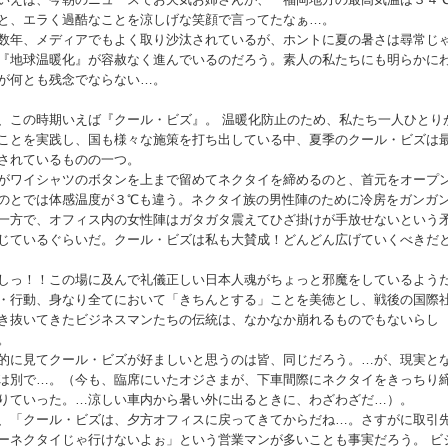
と、エラく過酷なことを涼しげな笑顔で言ってたなぁ…。
数年、メディアでもよく取り沙汰されているが、ホントに夏の暑さは尋常じ
『地球温暖化』が容赦なく進んでいるのだろう。素人の私たちにも明らかに
が何とも残念でならない…。
、この時期いえば『クール・ビズ』。 温暖化防止のため、私たち一人ひとり
ことを実践し、国も様々な施策を打ち出している中、夏季のクール・ビズは
されているものの一つ。
がワイシャツのボタンを上まで留めてネクタイを締めるのと、首元をオープ
のとでは体感温度が３℃も違う。ネクタイ族の男性陣のために冷房をガンガ
一方で、オフィス内の女性陣はガタガタ震えてひざ掛けが手放せないという
じているぐらいだ。クール・ビズは私も大賛成！どんどん広げていくべきだ
しっ！！この場に及んで礼儀正しい日本人魂がちょっと邪魔をしているよう
・行動、身なり全てにおいて「きちんとする」ことを美徳とし、戦後の国際
き抜いてきたビジネスマンたちの伝統は、なかなか崩れるものでもないらし
。
的に見てクール・ビズが好ましいと思うのは皆、同じだろう。…が、現実と
は別で…。（今も、臨席にいたオジさまが、下車間際にネクタイをきっちり
りていった。…涼しい車内から暑い外に出るときに、わざわざだ…）。
、「クール・ビズは、夕方オフィスに戻ってきてからだね…。さすがに取引
ーネクタイじゃ行けないよぉ」という営業マンが多いことも事実だろう。 ビ