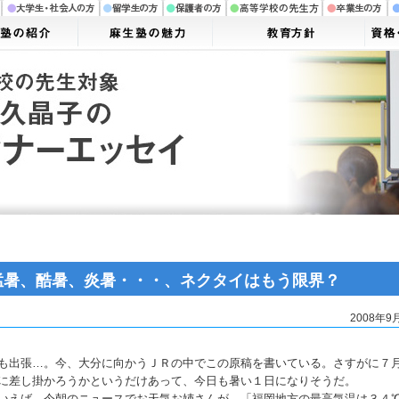
猛暑、酷暑、炎暑・・・、ネクタイはもう限界？
2008年9
も出張…。今、大分に向かうＪＲの中でこの原稿を書いている。さすがに７
に差し掛かろうかというだけあって、今日も暑い１日になりそうだ。
いえば、今朝のニュースでお天気お姉さんが、「福岡地方の最高気温は３４