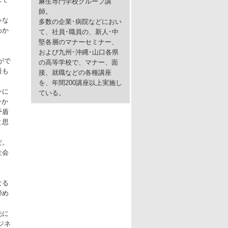
麻生専門学校グループ講
師。
ゃな
多数の企業･病院などにおい
わか
て、社員･職員の、新人･中
堅各層のマナーセミナー、
および九州･沖縄･山口各県
がで
の高等学校で、マナー、面
最も
接、就職などの各種講座
を、年間200講座以上実施し
ンに
ている。
ンか
矛盾
と思
だ。
社会
なる
締め
先に
ジネ